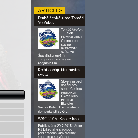
ARTICLES
Druhé české zlato Tomáši
Vepřekovi
Tomáš Vepřek
z ÚAMK
Biketrial klubu
Olomouc se
stal na
mistrovství
světa ve
Španělsku letošním
šampionem v kategorii
benjamin (10 ...
Kolář obhájil titul mistra
světa
Skvělý úspěch
dosáhl pro
sebe, Českou
republiku i
ÚAMK klub
Biketrial
Blansko
Václav Kolář. Třetí soutěžní
den podal při sv� ...
WBC 2015: Kdo je kdo
Publikováno 20.7.2015 | Autor:
RJ Biketrial je s oblibou
prezentován jako rodinný
sport, kde se všichni