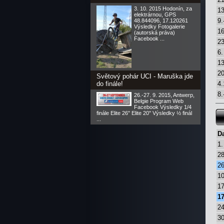
3. 10. 2015 Hodonín, za
13
elektrárnou, GPS
9.
48.844096, 17.120261
Výsledky Fotogalerie
16
(autorská práva)
Facebook ...
23
6.
13
20
Světový pohár UCI - Maruška jde
do finále!
4.
8.
26.-27. 9. 2015, Antwerp,
Belgie Program Web
Facebook Výsledky 1/4
finále Elite 26'' Elite 20'' Výsledky ½ finál
...
D
1.
28
26
10
17
17
24
30