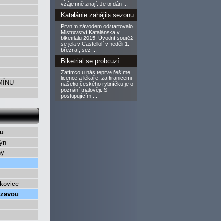
vzájemně znají. Je to dán ...
Katalánie zahájila sezonu
Prvním závodem odstartovalo
Mistrovství Katalánska v
biketrialu 2015. Úvodní soutěž
se jela v Castellolí v neděli 1.
března , sez ...
Biketrial se probouzí
Zatímco u nás teprve řešíme
licence a lékaře, za hranicemi
RMÍNU
našeho českého rybníčku je o
poznání trialověji. S
postupujícím ...
du
ýn
ny
kovice
ázavou
L