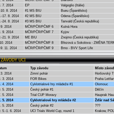
. 7. 2014
EP
Valgoglio (Itálie)
-10. 8. 2014
#1 MS BIU
Bueu (Španělsko)
.-17. 8. 2014
#2 MS BIU
Odena (Španělsko)
.-24. 8. 2014
#3 MS BIU
Tanvald (Česká republika)
 9. 2014
MČR/PČR/PČMF 6
Kutná Hora
. 9. 2014
MČR/PČR/PČMF 7
Kyjov
.-21. 9. 2014
ME BIU
Znojmo (Česká republika)
10. 2014
MČR/PČR/PČMF 8
Březová u Sokolova - ZMĚNA TE
-9. 11. 2014
MČR/PČR/PČMF 9
Brno - BVV Sport Life
atum
Typ závodu
Místo závo
 3. 2014
Zimní pohár
Horšovský T
. 3. 2014
FOR Bikes
Praha Letňa
. 4. 2014
Cyklotrialové hry mládeže #1
Olomouc
. 5. 2014
Český pohár #1
Děčín
. 5. 2014
Trial CUP Moravy
Hauprak Hau
. 5. 2014
Cyklotrialové hry mládeže #2
Žďár nad S
. 5. 2014
Český pohár #2
???
. 5.-1. 6. 2014
UCI Trials World Cup, round 1
Krakow, PO