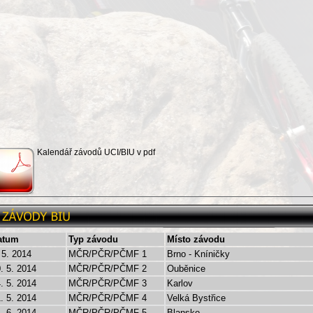
Kalendář závodů UCI/BIU v pdf
atum
Typ závodu
Místo závodu
 5. 2014
MČR/PČR/PČMF 1
Brno - Kníničky
. 5. 2014
MČR/PČR/PČMF 2
Ouběnice
. 5. 2014
MČR/PČR/PČMF 3
Karlov
. 5. 2014
MČR/PČR/PČMF 4
Velká Bystřice
. 6. 2014
MČR/PČR/PČMF 5
Blansko