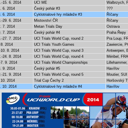
.-15. 6. 2014
UCI ME
Walbrzych, 
. 6. 2014
Český pohár #3
???
. 6. 2014
Cyklotrialové hry mládeže #3
Říčany
.-29. 6. 2014
Mistovství ČR
Říčany
. 7. 2014
Metan Trials Day
Ostrava
. 7. 2014
Český pohár #4
Praha Řepy
.-27. 7. 2014
UCI Trials World Cup, round 2
Pra Loup, F
 8. 2014
UCI Trials Youth Games
Zawiercie, 
-10. 8. 2014
UCI Trials World Cup, round 3
Antwerpen, 
.-24. 8. 2014
UCI Trials World Cup, round 4
Méribel, FR
-7. 9. 2014
UCI Trials World Championships
Lillehammer
. 9. 2014
Český pohár #5
Havířov
.-21. 9. 2014
UCI Trials World Cup, round 5
Moutier, SUI
 10. 2014
Trial Cup Čechy 2
Horšovský T
. 10. 2014
Cyklotrialové hry mládeže #4
Havířov