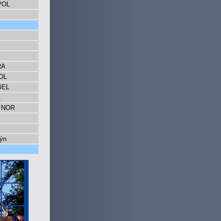
POL
RA
POL
BEL
A
, NOR
ýn