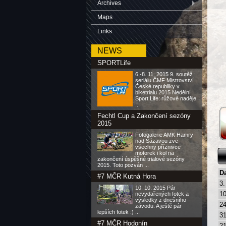
Archives
Maps
Links
NEWS
SPORTLife
6.-8. 11. 2015 9. soutěž
seriálu ČMF Mistrovství
České republiky v
biketrialu 2015 Nedělní
Sport Life: růžové naděje
...
Fechtl Cup a Zakončení sezóny
2015
Fotogalerie AMK Hamry
nad Sázavou zve
všechny příznivce
motorek i kol na
zakončení úspěšné trialové sezóny
2015. Toto pozván ...
D
#7 MČR Kutná Hora
3.
10. 10. 2015 Pár
10
nevydařených fotek a
výsledky z dnešního
24
závodu. A ještě pár
lepších fotek :) ...
31
#7 MČR Hodonín
21