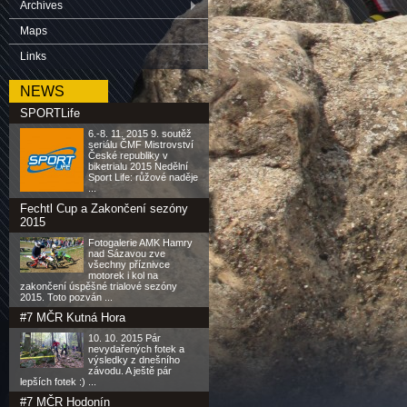
Archives
Maps
Links
NEWS
SPORTLife
6.-8. 11. 2015 9. soutěž
seriálu ČMF Mistrovství
České republiky v
biketrialu 2015 Nedělní
Sport Life: růžové naděje
...
Fechtl Cup a Zakončení sezóny
2015
Fotogalerie AMK Hamry
nad Sázavou zve
všechny příznivce
motorek i kol na
zakončení úspěšné trialové sezóny
2015. Toto pozván ...
#7 MČR Kutná Hora
10. 10. 2015 Pár
nevydařených fotek a
výsledky z dnešního
závodu. A ještě pár
lepších fotek :) ...
#7 MČR Hodonín