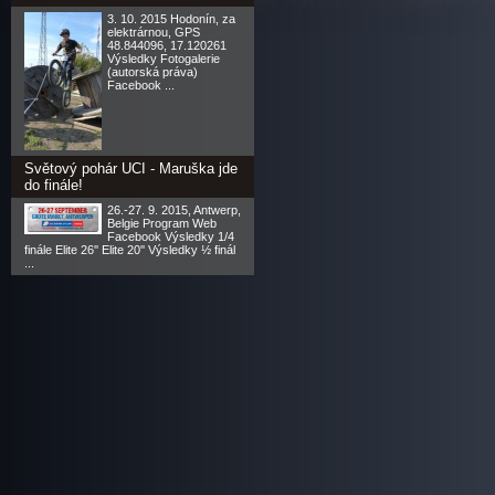
3. 10. 2015 Hodonín, za
elektrárnou, GPS
48.844096, 17.120261
Výsledky Fotogalerie
(autorská práva)
Facebook ...
Světový pohár UCI - Maruška jde
do finále!
26.-27. 9. 2015, Antwerp,
Belgie Program Web
Facebook Výsledky 1/4
finále Elite 26'' Elite 20'' Výsledky ½ finál
...