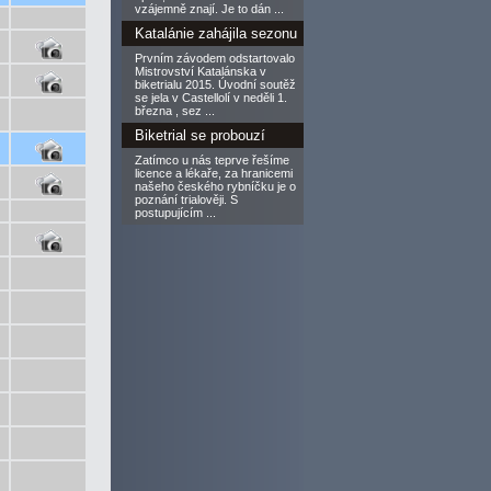
vzájemně znají. Je to dán ...
Katalánie zahájila sezonu
Prvním závodem odstartovalo
Mistrovství Katalánska v
biketrialu 2015. Úvodní soutěž
se jela v Castellolí v neděli 1.
března , sez ...
Biketrial se probouzí
Zatímco u nás teprve řešíme
licence a lékaře, za hranicemi
našeho českého rybníčku je o
poznání trialověji. S
postupujícím ...