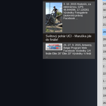
24
3. 10. 2015 Hodonín, za
elektrárnou, GPS
48.844096, 17.120261
30
Výsledky Fotogalerie
(autorská práva)
14
Facebook ...
21
28
Světový pohár UCI - Maruška jde
do finále!
28
26.-27. 9. 2015, Antwerp,
12
Belgie Program Web
Facebook Výsledky 1/4
19
finále Elite 26'' Elite 20'' Výsledky ½ finál
...
25
2.
22
1.
13
19
26