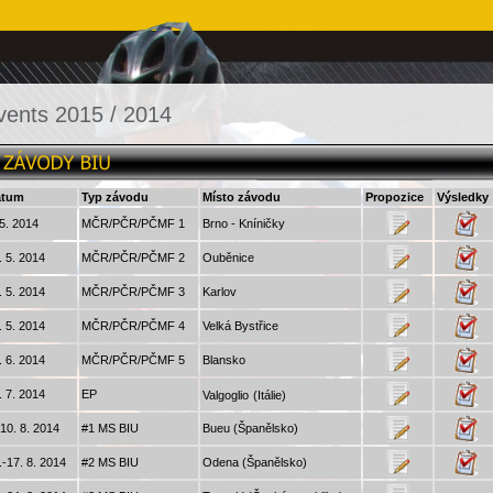
vents 2015 / 2014
atum
Typ závodu
Místo závodu
Propozice
Výsledky
 5. 2014
MČR/PČR/PČMF 1
Brno - Kníničky
. 5. 2014
MČR/PČR/PČMF 2
Ouběnice
. 5. 2014
MČR/PČR/PČMF 3
Karlov
. 5. 2014
MČR/PČR/PČMF 4
Velká Bystřice
. 6. 2014
MČR/PČR/PČMF 5
Blansko
. 7. 2014
EP
Valgoglio
(Itálie)
-10. 8. 2014
#1 MS BIU
Bueu (Španělsko)
.-17. 8. 2014
#2 MS BIU
Odena (Španělsko)