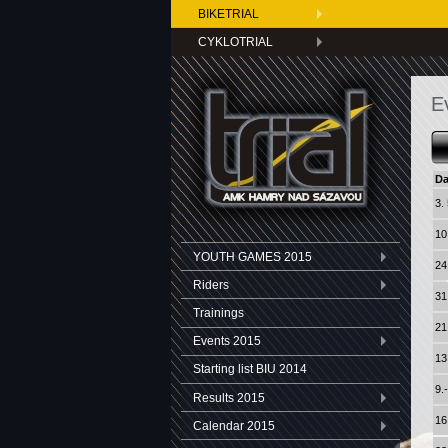
BIKETRIAL
CYKLOTRIAL
E
D
3.
10
YOUTH GAMES 2015
24
Riders
31
Trainings
21
Events 2015
13
Starting list BIU 2014
9.
Results 2015
16
Calendar 2015