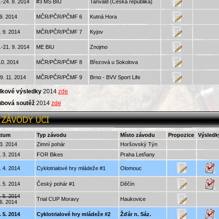
.-24. 8. 2014
#3 MS BIU
Tanvald (Česká republika)
 9. 2014
MČR/PČR/PČMF 6
Kutná Hora
. 9. 2014
MČR/PČR/PČMF 7
Kyjov
.-21. 9. 2014
ME BIU
Znojmo
10. 2014
MČR/PČR/PČMF 8
Březová u Sokolova
-9. 11. 2014
MČR/PČR/PČMF 9
Brno - BVV Sport Life
lkové výsledky
2014
zde
ubová soutěž
2014
zde
atum
Typ závodu
Místo závodu
Propozice
Výsledk
 3. 2014
Zimní pohár
Horšovský Týn
. 3. 2014
FOR Bikes
Praha Letňany
. 4. 2014
Cyklotrialové hry mládeže #1
Olomouc
. 5. 2014
Český pohár #1
Děčín
. 5. 2014
Trial CUP Moravy
Haukovice
 6. 2014
. 5. 2014
Cyklotrialové hry mládeže #2
Žďár n. Sáz.