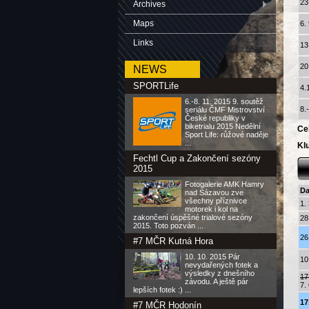
23
Archives
Maps
6.
Links
13
20
NEWS
SPORTLife
4.
6.-8. 11. 2015 9. soutěž
8.
seriálu ČMF Mistrovství
České republiky v
biketrialu 2015 Nedělní
Ce
Sport Life: růžové naděje
...
Kl
Fechtl Cup a Zakončení sezóny
2015
Fotogalerie AMK Hamry
D
nad Sázavou zve
všechny příznivce
1.
motorek i kol na
zakončení úspěšné trialové sezóny
28
2015. Toto pozván ...
26
#7 MČR Kutná Hora
10. 10. 2015 Pár
10
nevydařených fotek a
výsledky z dnešního
17
závodu. A ještě pár
7.
lepších fotek :) ...
17
#7 MČR Hodonín