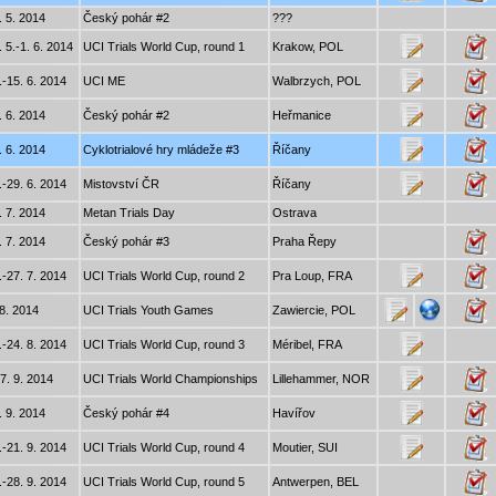
. 5. 2014
Český pohár #2
???
. 5.-1. 6. 2014
UCI Trials World Cup, round 1
Krakow, POL
.-15. 6. 2014
UCI ME
Walbrzych, POL
. 6. 2014
Český pohár #2
Heřmanice
. 6. 2014
Cyklotrialové hry mládeže #3
Říčany
.-29. 6. 2014
Mistovství ČR
Říčany
. 7. 2014
Metan Trials Day
Ostrava
. 7. 2014
Český pohár #3
Praha Řepy
.-27. 7. 2014
UCI Trials World Cup, round 2
Pra Loup, FRA
 8. 2014
UCI Trials Youth Games
Zawiercie, POL
.-24. 8. 2014
UCI Trials World Cup, round 3
Méribel, FRA
-7. 9. 2014
UCI Trials World Championships
Lillehammer, NOR
. 9. 2014
Český pohár #4
Havířov
.-21. 9. 2014
UCI Trials World Cup, round 4
Moutier, SUI
.-28. 9. 2014
UCI Trials World Cup, round 5
Antwerpen, BEL