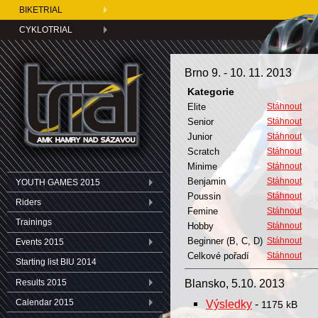
BIKETRIAL
CYKLOTRIAL
Brno 9. - 10. 11. 2013
Kategorie
Elite
Stáhnout
Senior
Stáhnout
Junior
Stáhnout
Scratch
Stáhnout
Minime
Stáhnout
Benjamin
Stáhnout
YOUTH GAMES 2015
Poussin
Stáhnout
Riders
Femine
Stáhnout
Trainings
Hobby
Stáhnout
Beginner (B, C, D)
Stáhnout
Events 2015
Celkové pořadí
Stáhnout
Starting list BIU 2014
Blansko, 5.10. 2013
Results 2015
Calendar 2015
Výsledky
-
1175 kB