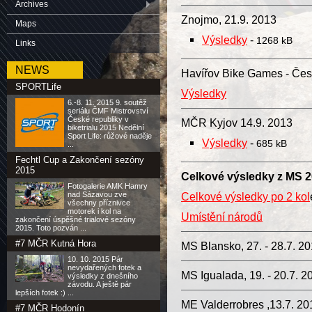
Archives
Znojmo, 21.9. 2013
Maps
Výsledky
-
1268 kB
Links
NEWS
Havířov Bike Games - Čes
SPORTLife
Výsledky
6.-8. 11. 2015 9. soutěž
seriálu ČMF Mistrovství
České republiky v
MČR Kyjov 14.9. 2013
biketrialu 2015 Nedělní
Sport Life: růžové naděje
Výsledky
-
685 kB
...
Fechtl Cup a Zakončení sezóny
2015
Celkové výsledky z MS 
Fotogalerie AMK Hamry
nad Sázavou zve
Celkové výsledky po 2 kol
všechny příznivce
motorek i kol na
Umístění národů
zakončení úspěšné trialové sezóny
2015. Toto pozván ...
#7 MČR Kutná Hora
MS Blansko, 27. - 28.7. 2
10. 10. 2015 Pár
nevydařených fotek a
MS Igualada, 19. - 20.7. 
výsledky z dnešního
závodu. A ještě pár
lepších fotek :) ...
ME Valderrobres ,13.7. 
#7 MČR Hodonín