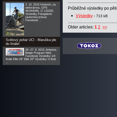
3. 10. 2015 Hodonín, za
Průběžné výsledky po pět
elektrárnou, GPS
48.844096, 17.120261
Výsledky Fotogalerie
Výsledky
-
713 kB
(autorská práva)
Facebook ...
Older articles:
1
2
>>
Světový pohár UCI - Maruška jde
do finále!
26.-27. 9. 2015, Antwerp,
Belgie Program Web
Facebook Výsledky 1/4
finále Elite 26'' Elite 20'' Výsledky ½ finál
...