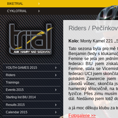
BIKETRIAL
CYKLOTRIAL
Riders / Pečínko
Kolo:
Monty Kamel 221 ,,S
Tato sezona byla pro mě t
Benjamin (tedy s klukama)
Femine se jela jen jedním
federaci BIU jsem získal
YOUTH GAMES 2015
Femine, stala se Vicemist
federaci UCI jsem skončila
Riders
polském Zawiercie jsem s
Trainings
závodů vůbec, skončila j
hamerský tělocvičně, na t
Events 2015
fyzičce. Přes zimu musím
Starting list BIU 2014
dál. Nedávno jsem totiž d
Results 2015
a já moc děkuju klubu za 
Calendar 2015
Fotogalerie >>