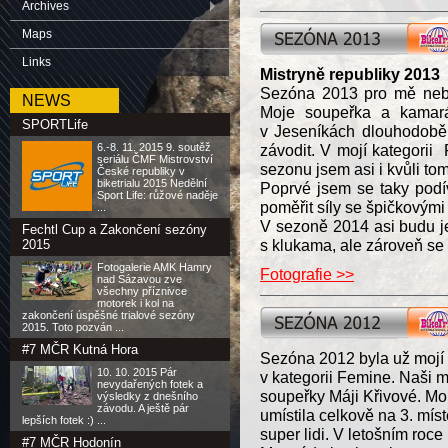
Archives
Maps
Links
Mistryně republiky 2013
Sezóna 2013 pro mě nebyl
NEWS
Moje soupeřka a kamará
SPORTLife
v Jeseníkách dlouhodobě
6.-8. 11. 2015 9. soutěž
závodit. V mojí kategorii
seriálu ČMF Mistrovství
sezonu jsem asi i kvůli tom
České republiky v
biketrialu 2015 Nedělní
Poprvé jsem se taky podí
Sport Life: růžové naděje
poměřit síly se špičkovým
...
V sezoně 2014 asi budu je
Fechtl Cup a Zakončení sezóny
s klukama, ale zároveň se 
2015
Fotogalerie AMK Hamry
Fotografie >>
nad Sázavou zve
všechny příznivce
motorek i kol na
zakončení úspěšné trialové sezóny
2015. Toto pozván ...
#7 MČR Kutná Hora
Sezóna 2012 byla už mojí 
10. 10. 2015 Pár
v kategorii Femine. Naši 
nevydařených fotek a
soupeřky Máji Křivové. Mo
výsledky z dnešního
závodu. A ještě pár
umístila celkově na 3. mís
lepších fotek :) ...
super lidi. V letošním roc
#7 MČR Hodonín