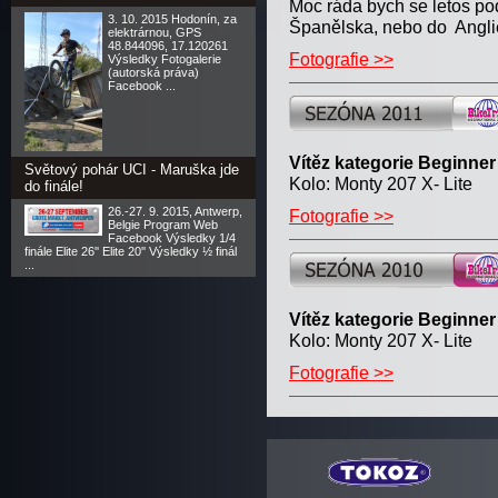
Moc ráda bych se letos po
3. 10. 2015 Hodonín, za
Španělska, nebo do Angli
elektrárnou, GPS
48.844096, 17.120261
Fotografie >>
Výsledky Fotogalerie
(autorská práva)
Facebook ...
Vítěz kategorie Beginner
Světový pohár UCI - Maruška jde
Kolo: Monty 207 X- Lite
do finále!
26.-27. 9. 2015, Antwerp,
Fotografie >>
Belgie Program Web
Facebook Výsledky 1/4
finále Elite 26'' Elite 20'' Výsledky ½ finál
...
Vítěz kategorie Beginner
Kolo: Monty 207 X- Lite
Fotografie >>