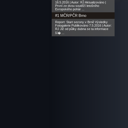
16.5.2016 | Autor: RJ Aktualizováno |
První ze dvou soutěží letošního
Evropského pohár ...
#1 MČR/PČR Brno
Report: Start sezony v Brně Výsledky
Fotogalerie Publikováno 7.5.2016 | Autor:
RJ Již od půlky dubna se ta informace
ší� ...