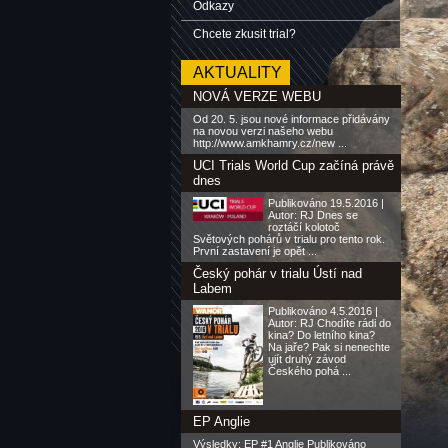
Odkazy
Chcete zkusit trial?
AKTUALITY
NOVÁ VERZE WEBU
Od 20. 5. jsou nové informace přidávány
na novou verzi našeho webu
http://www.amkhamry.cz/new ...
UCI Trials World Cup začíná právě
dnes
Publikováno 19.5.2016 |
Autor: RJ Dnes se
roztáčí kolotoč
Světových pohárů v trialu pro tento rok.
První zastavení je opět ...
Český pohár v trialu Ústí nad
Labem
Publikováno 4.5.2016 |
Autor: RJ Chodíte rádi do
kina? Do letního kina?
Na jaře? Pak si nenechte
ujít druhý závod
Českého pohá ...
EP Anglie
Výsledky: EP #1 Anglie Publikováno