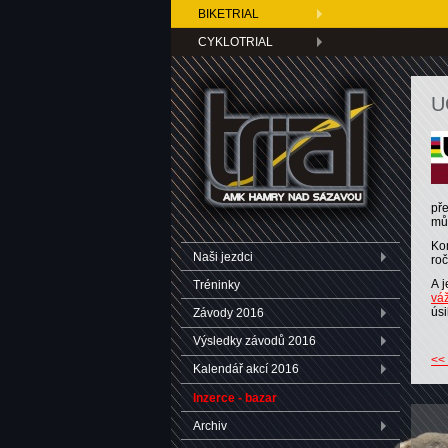
BIKETRIAL
CYKLOTRIAL
U
pře
mů
Ko
Naši jezdci
ro
A 
Tréninky
vá
úsi
Závody 2016
Výsledky závodů 2016
<<
Kalendář akcí 2016
Inzerce - bazar
Archiv