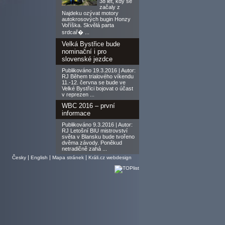
38 let, kdy se
začaly z
Najdeku ozývat motory
autokrosových bugin Honzy
Voříška. Skvělá parta
srdcař� ...
Velká Bystřice bude
nominační i pro
slovenské jezdce
Publikováno 19.3.2016 | Autor:
RJ Během trialového víkendu
11.-12. června se bude ve
Velké Bystřici bojovat o účast
v reprezen ...
WBC 2016 – první
informace
Publikováno 9.3.2016 | Autor:
RJ Letošní BIU mistrovství
světa v Blansku bude tvořeno
dvěma závody. Poněkud
netradičně zahá ...
|
|
|
Česky
English
Mapa stránek
Králi.cz webdesign