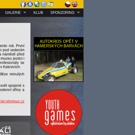
GALERIE
KLUB
SPONZORING
AUTOKROS OPĚT
V
ento rok. První
HAMERSKÝCH
BARVÁCH
ým pod vedením
a náměstí před
 muzeu jezdci i
profesionály se
 v Katovicích.
vítěze minulých
 svět spojené s
odenní dřiny a
rial-olomouc.cz