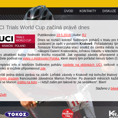
ÚVOD
KONTAKTY
DISKUZE
CI Trials World Cup začíná právě dnes
Publikováno
19.5.2016
| Autor:
RJ
Dnes se roztáčí kolotoč Světových pohárů v trialu pro t
zastavení je opět v polském
Krakově
. Pořadatelský t
Tomasze Kramarczyka vrací soutěž do centra města n
nákupní Galerií Krakovskou, loňskou lokalitu v leteckém
s atraktivní kulisy hodnotili trochu rozpačitě. Jak vypadají závody připravené 
žete podívat na
videu z mistrovství Polska
, které stejný tým pořádal minulý týden (!)
mpletní info o letošním Světovém poháru
najdete na stránkách UCI
, celkové 
čníků si můžete připomenout
zde
.
ještě jedna dobrá zpráva na závěr. Loňské závody v Krakově má bohužel trialový
žným úrazem
francouzské závodnice Marion Porcher. Po dvanácti měsících každ
lí se Marion
vrátila na kolo
– i když zatím jen takové to „se sedátkem“. Bien!
Staženo z
biket
 Zpět