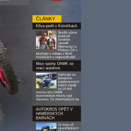
ČLÁNKY
Křiva perlil v Kníničkách
Skvělý výkon
podal při
úvodním
závodě
Mistrovství a
Přeboru ČR v
biketrialu v sobotu v Brně-
Kníničkách v nejprestižnější ...
Mezi sporty ÚAMK se
vrací autokros
Zatím jen na
domácích
autokrosových
tratích zahájí
za 14 dnů
sezonu tým ÚAMK
Automotoklub Hamry nad
Sázavou. Do žlutomodrých ba
...
AUTOKROS OPĚT V
HAMERSKÝCH
BARVÁCH
Je tomu už
neuvěřitelných